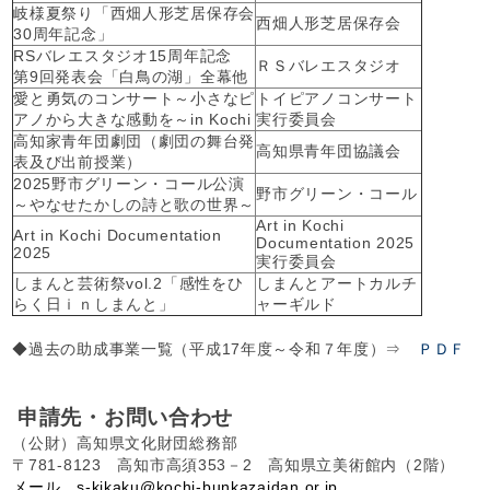
岐様夏祭り「西畑人形芝居保存会
西畑人形芝居保存会
30周年記念」
RSバレエスタジオ15周年記念
ＲＳバレエスタジオ
第9回発表会「白鳥の湖」全幕他
愛と勇気のコンサート～小さなピ
トイピアノコンサート
アノから大きな感動を～in Kochi
実行委員会
高知家青年団劇団（劇団の舞台発
高知県青年団協議会
表及び出前授業）
2025野市グリーン・コール公演
野市グリーン・コール
～やなせたかしの詩と歌の世界～
Art in Kochi
Art in Kochi Documentation
Documentation 2025
2025
実行委員会
しまんと芸術祭vol.2「感性をひ
しまんとアートカルチ
らく日ｉｎしまんと」
ャーギルド
◆過去の助成事業一覧（平成17年度～令和７年度）⇒
ＰＤＦ
申請先・お問い合わせ
（公財）高知県文化財団総務部
〒781-8123 高知市高須353－2 高知県立美術館内（2階）
メール s-kikaku@kochi-bunkazaidan.or.jp