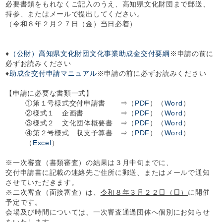
必要書類をもれなくご記入のうえ、高知県文化財団まで郵送、
持参、またはメールで提出してください。
（令和８年２月２７日（金）当日必着）
♦
（公財）高知県文化財団文化事業助成金交付要綱
※申請の前に
必ずお読みください
♦
助成金交付申請マニュアル
※申請の前に必ずお読みください
【申請に必要な書類一式】
①第１号様式交付申請書 ⇒（
PDF
）（
Word
）
②様式１ 企画書 ⇒（
PDF
）（
Word
）
③様式２ 文化団体概要書 ⇒（
PDF
）（
Word
）
④第２号様式 収支予算書 ⇒（
PDF
）（
Word
）
（
Excel
）
※一次審査（書類審査）の結果は３月中旬までに、
交付申請書に記載の連絡先ご住所に郵送、またはメールで通知
させていただきます。
※二次審査（面接審査）は、
令和８年３月２２日（日）
に開催
予定です。
会場及び時間については、一次審査通過団体へ個別にお知らせ