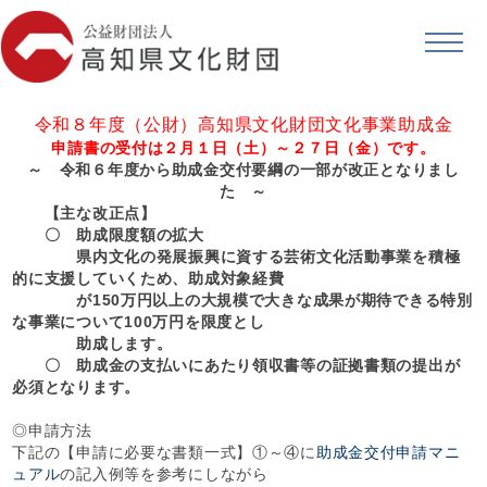
令和８年度（公財）高知県文化財団文化事業助成金
申請書の受付は２月１日（土）～２７日（金）です。
～ 令和６年度から助成金交付要綱の一部が改正となりまし
た ～
【主な改正点】
〇 助成限度額の拡大
県内文化の発展振興に資する芸術文化活動事業を積極
的に支援していくため、助成対象経費
が150万円以上の大規模で大きな成果が期待できる特別
な事業について
100万円を限度とし
助成します。
〇 助成金の支払いにあたり領収書等の証拠書類の提出が
必須となります。
◎申請方法
下記の【申請に必要な書類一式】①～④に
助成金交付申請マニ
ュアル
の記入例等を参考にしながら