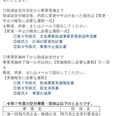
をいたします。
◎助成金交付決定から事業実施まで
助成金交付確定後、内容に変更や中止があった場合は【変更・
中止の報告に必要な書類一式】
を郵送、持参、またはメールで提出してください。
【変更・中止の報告に必要な書類一式】
①
第５号様式 文化事業助成事業変更承認申請書
②
様式３ 計画の変更内訳書
③
第６号様式 事業中止届出書
◎事業実施終了から助成金交付まで
事業実施終了後一か月以内に【実施報告に必要な書類】①～③
を
郵送、持参、またはメールで提出してください。
【実施報告に必要な書類】
①
第７号様式 助成事業実施報告書
②
第８号様式 収支決算書
③
様式４ 事業の成果
〇
令和７年度の交付事業・団体は以下のとおりです。
事 業 名
団 体 名
「第一回翔乃亮之会」舞踊公演
翔乃亮之会実行委員会