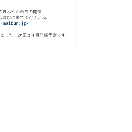
の展示や企画展の開催、
も遊びに来てくださいね。
i-maibun.jp/
たしました。次回は４月開催予定です。