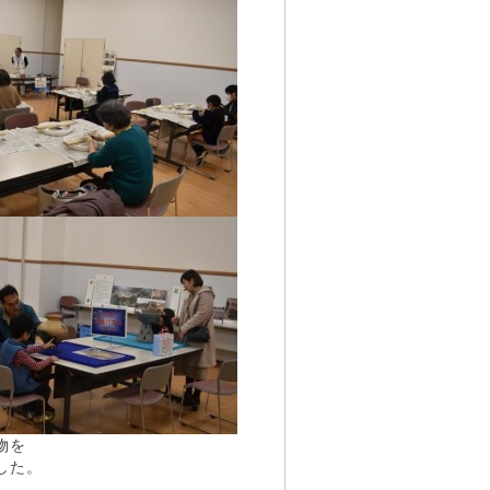
物を
した。