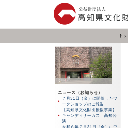
文学館
ニュース（お知らせ）
７月31日（金）に開催したワ
ークショップのご報告
【高知県文化財団後援事業】
キャンディサーカス 高知公
演
令和８年７月31日（金）にワ