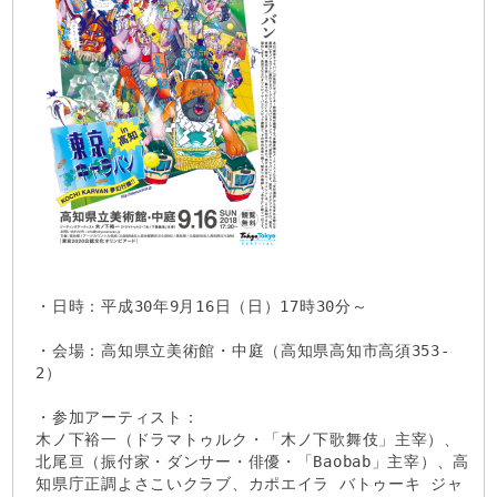
・日時：平成30年9月16日（日）17時30分～
・会場：高知県立美術館・中庭（高知県高知市高須353-
2）
・参加アーティスト：
木ノ下裕一（ドラマトゥルク・「木ノ下歌舞伎」主宰）、
北尾亘（振付家・ダンサー・俳優・「Baobab」主宰）、高
知県庁正調よさこいクラブ、カポエイラ バトゥーキ ジャ