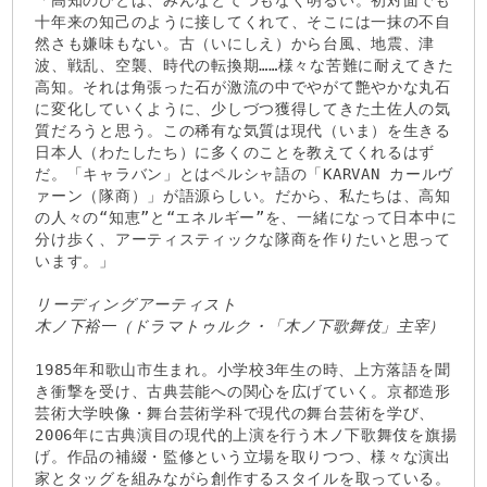
「高知のひとは、みんなとてつもなく明るい。初対面でも
十年来の知己のように接してくれて、そこには一抹の不自
然さも嫌味もない。古（いにしえ）から台風、地震、津
波、戦乱、空襲、時代の転換期……様々な苦難に耐えてきた
高知。それは角張った石が激流の中でやがて艶やかな丸石
に変化していくように、少しづつ獲得してきた土佐人の気
質だろうと思う。この稀有な気質は現代（いま）を生きる
日本人（わたしたち）に多くのことを教えてくれるはず
だ。「キャラバン」とはペルシャ語の「KARVAN カールヴ
ァーン（隊商）」が語源らしい。だから、私たちは、高知
の人々の“知恵”と“エネルギー”を、一緒になって日本中に
分け歩く、アーティスティックな隊商を作りたいと思って
います。」
リーディングアーティスト
木ノ下裕一（ドラマトゥルク・「木ノ下歌舞伎」主宰）
1985年和歌山市生まれ。小学校3年生の時、上方落語を聞
き衝撃を受け、古典芸能への関心を広げていく。京都造形
芸術大学映像・舞台芸術学科で現代の舞台芸術を学び、
2006年に古典演目の現代的上演を行う木ノ下歌舞伎を旗揚
げ。作品の補綴・監修という立場を取りつつ、様々な演出
家とタッグを組みながら創作するスタイルを取っている。