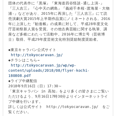
団体の代表作に『黒塚』『東海道四谷怪談-通し上演-』
『三人吉三』『心中天の網島』『義経千本桜-渡海屋・大物
浦-』などがあり、2015年に再演した『三人吉三』にて読
売演劇大賞2015年上半期作品賞にノミネートされる。2016
年に上演した『勧進帳』の成果に対して、平成28年度文化
庁芸術祭新人賞を受賞。その他古典芸能に関する執筆、講
座など多岐にわたって活動中。2016年に博士号（芸術博
士）取得。平成29年度芸術文化特別奨励制度奨励者。
◆東京キャラバン公式サイト
http://tokyocaravan.jp/
◆チラシはこちら→
http://tokyocaravan.jp/wp/wp-
content/uploads/2018/08/flyer-kochi-
180808.pdf
◆ライブ中継配信
2018年9月16日（日）17:30～
「東京キャラバン in 高知」をより多くの皆さまにご覧い
ただけるよう、9月16日17時30分よりインターネットライ
ブ中継を行います。
詳しくは公式サイト http://tokyocaravan.jp/ をご
覧ください。