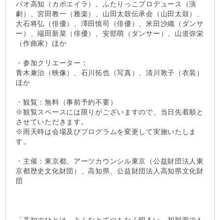
パオ高知（カポエイラ）、ふたりっこプロデュース（演
劇）、宮田教一（雅楽）、山田太鼓伝承会（山田太鼓）、
大石将弘（俳優）、澤田慎司（俳優）、米田沙織（ダンサ
ー）、端田新菜（俳優）、安部萌（ダンサー）、山道弥栄
（作曲家）ほか
・参加クリエーター：
青木兼治（映像）、石川拓也（写真）、清川敦子（衣装）
ほか
・観覧：無料（事前予約不要）
※観覧スペースには限りがございますので、当日先着順と
させていただきます。
※雨天時は会場及びプログラムを変更して実施いたしま
す。
・主催：東京都、アーツカウンシル東京（公益財団法人東
京都歴史文化財団）、高知県、公益財団法人高知県文化財
団