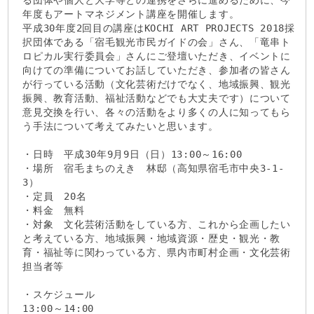
る団体や個人と大学等との連携をさらに進めるために、今
年度もアートマネジメント講座を開催します。
平成30年度2回目の講座はKOCHI ART PROJECTS 2018採
択団体である「宿毛観光市民ガイドの会」さん、「竜串ト
ロピカル実行委員会」さんにご登壇いただき、イベントに
向けての準備についてお話していただき、参加者の皆さん
が行っている活動（文化芸術だけでなく、地域振興、観光
振興、教育活動、福祉活動などでも大丈夫です）について
意見交換を行い、各々の活動をより多くの人に知ってもら
う手法について考えてみたいと思います。
・日時 平成30年9月9日（日）13:00～16:00
・場所 宿毛まちのえき 林邸（高知県宿毛市中央3-1-
3）
・定員 20名
・料金 無料
・対象 文化芸術活動をしている方、これから企画したい
と考えている方、地域振興・地域資源・歴史・観光・教
育・福祉等に関わっている方、県内市町村企画・文化芸術
担当者等
・スケジュール
13:00～14:00