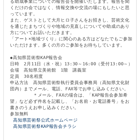
る助成事業についての報告会を開催いたします。報告を聞
くだけの会ではなく、情報交換や交流の場にもしたいと思
っています。
また、ゲストとして大月ヒロ子さんをお招きし、芸術文化
を通じたまちづくりや地域の見直しについてや助成のあり
方についてお話いただきます。
「アート×地域づくり」に関心のある方はどなたでもご参加
いただけます。多くの方のご参加をお待ちしています。
◆高知県芸術祭KAP報告会
日時 2月11日（水・祝）13:30～16:00（受付13:00～）
会場 高知県立美術館 1階 講義室
定員 30名程度
申込方法 高知県芸術祭執行委員会事務局（高知県文化財
団内）までメール、電話、FAX等でお申し込みください。
＊メール、FAXの場合は、「KAP報告会参加希
望」など必ず件名を記載し、「お名前・お電話番号」をお
書きのうえお申し込みください。
参加無料
高知県芸術祭公式ホームページ
高知県芸術祭KAP報告会チラシ