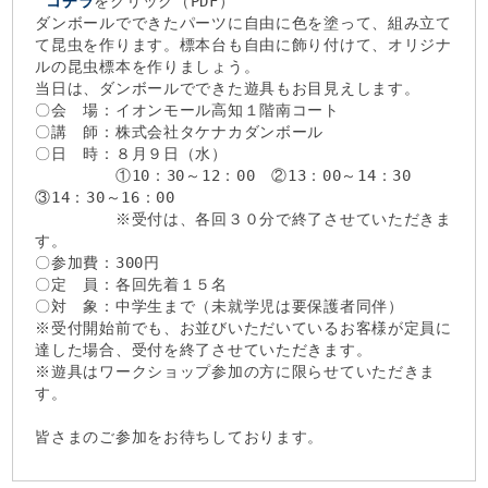
コチラ
をクリック（PDF）
ダンボールでできたパーツに自由に色を塗って、組み立て
て昆虫を作ります。標本台も自由に飾り付けて、オリジナ
ルの昆虫標本を作りましょう。
当日は、ダンボールでできた遊具もお目見えします。
〇会 場：イオンモール高知１階南コート
〇講 師：株式会社タケナカダンボール
〇日 時：８月９日（水）
①10：30～12：00 ②13：00～14：30
③14：30～16：00
※受付は、各回３０分で終了させていただきま
す。
〇参加費：300円
〇定 員：各回先着１５名
〇対 象：中学生まで（未就学児は要保護者同伴）
※受付開始前でも、お並びいただいているお客様が定員に
達した場合、受付を終了させていただきます。
※遊具はワークショップ参加の方に限らせていただきま
す。
皆さまのご参加をお待ちしております。