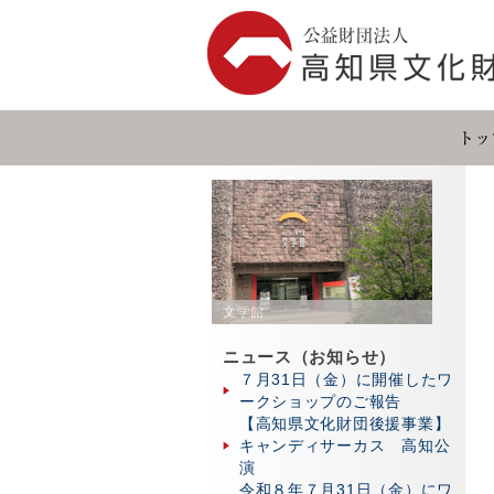
文学館
ニュース（お知らせ）
７月31日（金）に開催したワ
ークショップのご報告
【高知県文化財団後援事業】
キャンディサーカス 高知公
演
令和８年７月31日（金）にワ